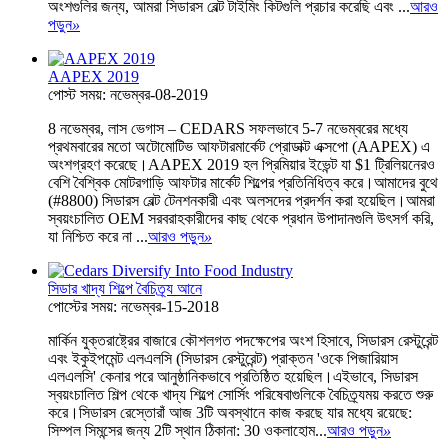
অংশগুলির জন্য, আমরা সিডারস বেল্ট টাইমিং কিটগুলি প্রচার করেছি এবং ...
আরও
পড়ুন
»
AAPEX 2019
পোস্ট সময়: নভেম্বর-08-2019
8 নভেম্বর, লাস ভেগাস – CEDARS সফলভাবে 5-7 নভেম্বরের মধ্যে
প্রথমবারের মতো অটোমোটিভ আফটারমার্কেট প্রোডাক্ট এক্সপো (AAPEX) এ
অংশগ্রহণ করেছে।AAPEX 2019 হল প্রিমিয়ার ইভেন্ট যা $1 ট্রিলিয়নেরও
বেশি বৈশ্বিক মোটরগাড়ি আফটার মার্কেট শিল্পের প্রতিনিধিত্ব করে।আমাদের বুথে
(#8800) সিডারস বেল্ট টেনশনকারী এবং অলসদের প্রদর্শন করা হয়েছিল।আমরা
স্বয়ংচালিত OEM সরবরাহকারীদের কাছ থেকে প্রধান উপাদানগুলি উৎসর্গ করি,
যা নিশ্চিত করে না ...
আরও পড়ুন
»
সিডার খাদ্য শিল্পে বৈচিত্র্য আনে
পোস্টের সময়: নভেম্বর-15-2018
মার্কিন যুক্তরাষ্ট্রের বাজারে কৌশলগত পদক্ষেপের অংশ হিসাবে, সিডারস রেস্টুরেন্ট
এবং ইকুইপমেন্ট এলএলসি (সিডারস রেস্টুরেন্ট) প্রাক্তন 'ওকে পিজারিয়াস
এলএলসি' কেনার পরে আনুষ্ঠানিকভাবে প্রতিষ্ঠিত হয়েছিল।এইভাবে, সিডারস
স্বয়ংচালিত শিল্প থেকে খাদ্য শিল্পে সোর্সিং পরিষেবাগুলিকে বৈচিত্র্যময় করতে শুরু
করে।সিডারস রেস্তোরাঁ আজ 3টি অবস্থানে কাজ করছে যার মধ্যে রয়েছে:
সিম্পল সিমন্সের জন্য 2টি স্থান ঠিকানা: 30 ওকলাহোম...
আরও পড়ুন
»