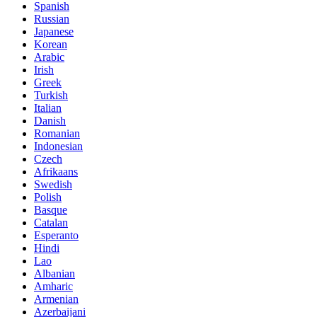
Spanish
Russian
Japanese
Korean
Arabic
Irish
Greek
Turkish
Italian
Danish
Romanian
Indonesian
Czech
Afrikaans
Swedish
Polish
Basque
Catalan
Esperanto
Hindi
Lao
Albanian
Amharic
Armenian
Azerbaijani