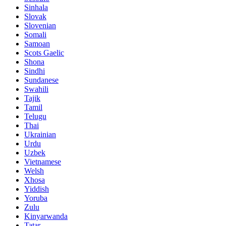
Sinhala
Slovak
Slovenian
Somali
Samoan
Scots Gaelic
Shona
Sindhi
Sundanese
Swahili
Tajik
Tamil
Telugu
Thai
Ukrainian
Urdu
Uzbek
Vietnamese
Welsh
Xhosa
Yiddish
Yoruba
Zulu
Kinyarwanda
Tatar