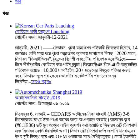
খবর
খবর
কোরিয়ান গাড়ী যন্ত্রাংশ Lauching
পোস্টের সময়: জানুয়ারী-12-2021
জানুয়ারী, 2021।——সেডারস, খুচরা যন্ত্রাংশের পাইকারী বিক্রেতা হিসাবে, 14
বছরেরও বেশি সময় ধরে খুচরা যন্ত্রাংশের ব্যবসায় মনোযোগ দিচ্ছে।2020 সালে,
সিডারস "ভিআইভিএন" ব্র্যান্ডের বিদেশী একচেটিয়া পরিবেশক হয়ে উঠেছে——
চীনে শীর্ষস্থানীয় কোরিয়ান কার পার্টস ব্র্যান্ড।ভিআইভিএন চীনে 40টি অনুমোদিত
পরিবেশক রয়েছে।10,000+ আইটেম, 20+ মডেলের বিস্তৃত পরিসর কভার
করে, সিডারস মূলে গ্রাহকদের আফটার মার্কেট পার্টস প্রদানের জন্য
নিবেদিত...
আরও পড়ুন
»
অটোমেকানিকা সাংহাই 2019
পোস্টের সময়: ডিসেম্বর-০৬-২০১৯
ডিসেম্বর 6, সাংহাই – CEDARS অটোমেকানিকা সাংহাই (AMS) 3-6
ডিসেম্বরের মধ্যে টানা পঞ্চম বছরের জন্য অংশগ্রহণ করেছে।আমাদের বুথে
(#8.1E86) দুটি মূল পণ্যের লাইন প্রদর্শন করা হয়েছিল: সিডারস বেল্ট টেনশনার্স
এবং সিডারস ফোর্ড ট্রানজিট অংশ।সিডার বেল্ট টেনশনারগুলি জাপানি যানবাহনের
উপর দৃষ্টি নিবদ্ধ করে এবং OEM গুণমানের সাথে বৈশিষ্ট্যযুক্ত।ফোর্ড ট্রানজিট