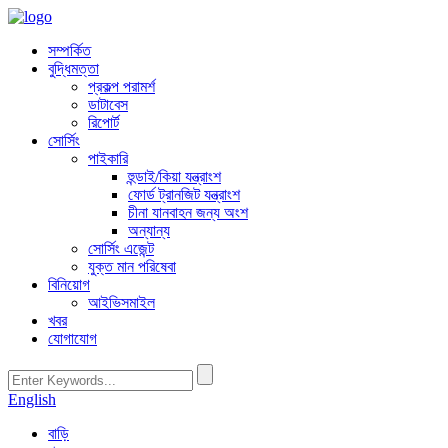
সম্পর্কিত
বুদ্ধিমত্তা
প্রকল্প পরামর্শ
ডাটাবেস
রিপোর্ট
সোর্সিং
পাইকারি
হুন্ডাই/কিয়া যন্ত্রাংশ
ফোর্ড ট্রানজিট যন্ত্রাংশ
চীনা যানবাহন জন্য অংশ
অন্যান্য
সোর্সিং এজেন্ট
যুক্ত মান পরিষেবা
বিনিয়োগ
আইভিসমাইল
খবর
যোগাযোগ
English
বাড়ি