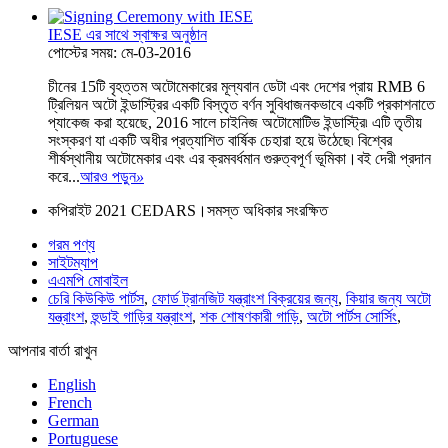
IESE এর সাথে স্বাক্ষর অনুষ্ঠান
পোস্টের সময়: মে-03-2016
চীনের 15টি বৃহত্তম অটোমেকারের মূল্যবান ডেটা এবং দেশের প্রায় RMB 6
ট্রিলিয়ন অটো ইন্ডাস্ট্রির একটি বিস্তৃত বর্ণন সুবিধাজনকভাবে একটি প্রকাশনাতে
প্যাকেজ করা হয়েছে, 2016 সালে চাইনিজ অটোমোটিভ ইন্ডাস্ট্রি৷ এটি তৃতীয়
সংস্করণ যা একটি অধীর প্রত্যাশিত বার্ষিক চেহারা হয়ে উঠেছে৷ বিশ্বের
শীর্ষস্থানীয় অটোমেকার এবং এর ক্রমবর্ধমান গুরুত্বপূর্ণ ভূমিকা।বই দেরী প্রদান
করে...
আরও পড়ুন
»
কপিরাইট 2021 CEDARS।সমস্ত অধিকার সংরক্ষিত
গরম পণ্য
সাইটম্যাপ
এএমপি মোবাইল
চেরি কিউকিউ পার্টস
,
ফোর্ড ট্রানজিট যন্ত্রাংশ বিক্রয়ের জন্য
,
কিয়ার জন্য অটো
যন্ত্রাংশ
,
হুন্ডাই গাড়ির যন্ত্রাংশ
,
শক শোষণকারী গাড়ি
,
অটো পার্টস সোর্সিং
,
আপনার বার্তা রাখুন
English
French
German
Portuguese